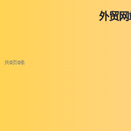
外贸网
共
0
页
0
条