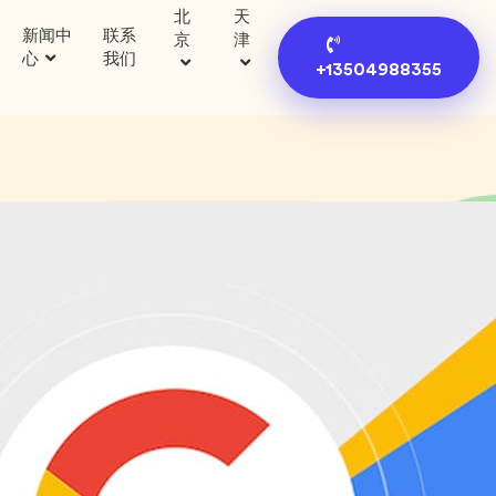
北
天
新闻中
联系
京
津
心
我们
+13504988355