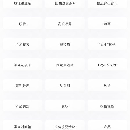
线性进度条
圆圈进度条A
模态弹出窗口
职位
高级标题
动画
全局搜索
翻转箱
“文本”按钮
常规选项卡
固定侧边栏
PayPal支付
滚动进度
块引用
热点
产品类别
旗帜
横幅轮播
垂直时间轴
推特提要滑块
产品