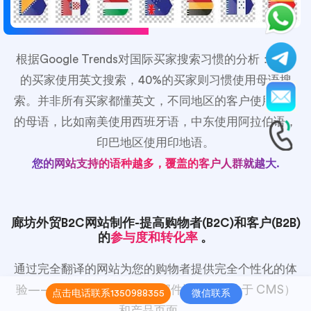
根据Google Trends对国际买家搜索习惯的分析：60%
的买家使用英文搜索，40%的买家则习惯使用母语搜
索。并非所有买家都懂英文，不同地区的客户使用不同
的母语，比如南美使用西班牙语，中东使用阿拉伯语，
印巴地区使用印地语。
您的网站支持的语种越多，覆盖的客户人群就越大.
廊坊外贸B2C网站制作-提高购物者(B2C)和客户(B2B)
的
参与度和转化率
。
通过完全翻译的网站为您的购物者提供完全个性化的体
验——包括您的结账、电子邮件通知（取决于 CMS）
点击电话联系1350988355
微信联系
和产品页面。.